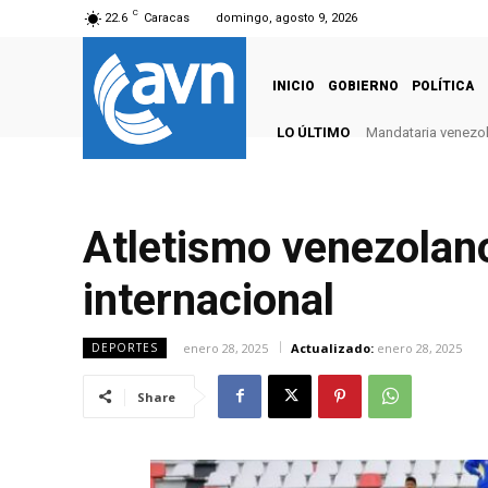
C
22.6
Caracas
domingo, agosto 9, 2026
INICIO
GOBIERNO
POLÍTICA
LO ÚLTIMO
Mandataria venezola
Atletismo venezolano
internacional
enero 28, 2025
Actualizado:
enero 28, 2025
DEPORTES
Share