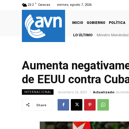
C
23.2
Caracas
viernes, agosto 7, 2026
INICIO
GOBIERNO
POLÍTICA
LO ÚLTIMO
Ministro Menéndez: U
Presidenta Delcy
Aumenta negativament
de EEUU contra Cub
diciembre 26, 2025
Actualizado:
diciembr
INTERNACIONAL
Share