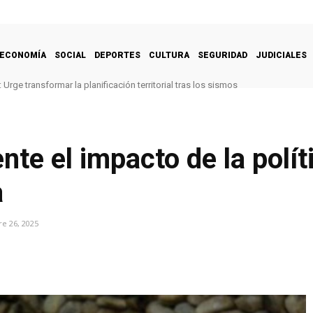
ECONOMÍA
SOCIAL
DEPORTES
CULTURA
SEGURIDAD
JUDICIALES
rge transformar la planificación territorial tras los sismos
 Rodríguez celebró el histórico triunfo de la selección femenina de baloncest
e el impacto de la polít
a
e 26, 2025