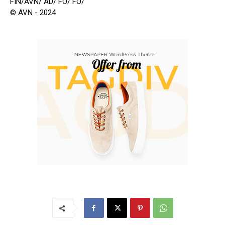
FIN/AVN/ AD/ FO/ FO/
© AVN - 2024