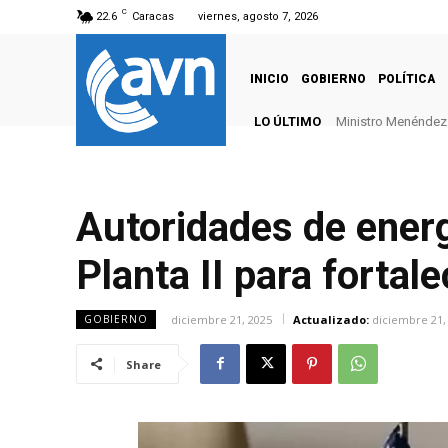
C
22.6
Caracas
viernes, agosto 7, 2026
INICIO
GOBIERNO
POLÍTICA
LO ÚLTIMO
Ministro Menéndez: 
Autoridades de energ
Planta II para fortal
diciembre 21, 2025
Actualizado:
diciembre 21,
GOBIERNO
Share