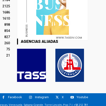
2125
1686
1610
898
854
827
AGENCIAS ALIADAS
260
75
21
Facebook
Instagram
X
Youtube
racas, Venezuela. Sabana Grande. Torre Lincoln, Piso 7 | +58 212 781