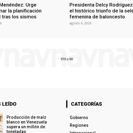
 Menéndez: Urge
Presidenta Delcy Rodríguez
ar la planificación
el histórico triunfo de la se
al tras los sismos
femenina de baloncesto
6
agosto 6, 2026
 LEÍDO
CATEGORÍAS
Producción de maíz
Gobierno
blanco en Venezuela
Regiones
supera un millón de
toneladas
Internacional