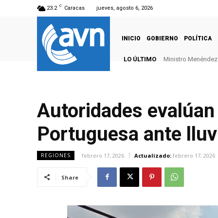
C
23.2
Caracas
jueves, agosto 6, 2026
INICIO
GOBIERNO
POLÍTICA
LO ÚLTIMO
Ministro Menéndez: 
Autoridades evalúan 
Portuguesa ante lluv
febrero 17, 2026
Actualizado:
febrero 17, 2026
REGIONES
Share