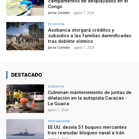
campamentos de desplazados en el
Congo
Janna Corredor
-
agosto 7, 2026
Economía
Asobanca otorgará créditos y
subsidios a las familias damnificadas
tras doblete sísmico
Janna Corredor
-
agosto 7, 2026
DESTACADO
Gobierno
Culminan mantenimiento de juntas de
dilatación en la autopista Caracas -
La Guaira
agosto 7, 2026
Internacional
EE.UU. desvía 51 buques mercantes
tras reanudar bloqueo naval a Irán