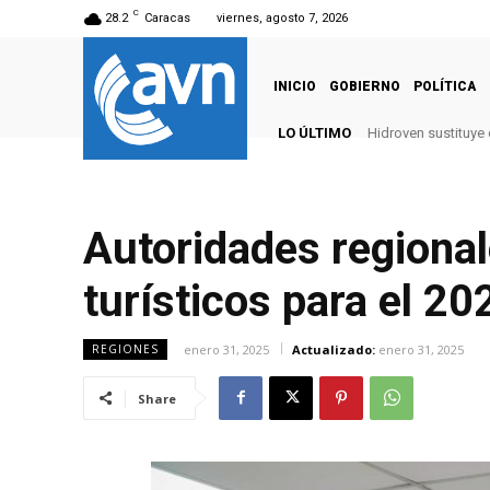
C
28.2
Caracas
viernes, agosto 7, 2026
INICIO
GOBIERNO
POLÍTICA
LO ÚLTIMO
Hidroven sustituye
Autoridades regiona
turísticos para el 20
enero 31, 2025
Actualizado:
enero 31, 2025
REGIONES
Share