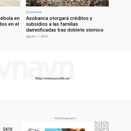
Economía
 ébola en
Asobanca otorgará créditos y
os en el
subsidios a las familias
damnificadas tras doblete sísmico
agosto 7, 2026
- Advertisement -
5410