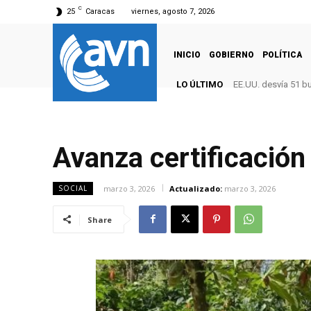
C
25
Caracas
viernes, agosto 7, 2026
INICIO
GOBIERNO
POLÍTICA
LO ÚLTIMO
EE.UU. desvía 51 b
Avanza certificación
marzo 3, 2026
Actualizado:
marzo 3, 2026
SOCIAL
Share