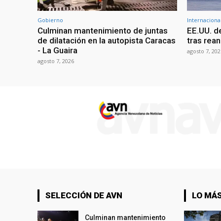
Gobierno
Internaciona
Culminan mantenimiento de juntas
EE.UU. d
de dilatación en la autopista Caracas
tras rean
- La Guaira
agosto 7, 202
agosto 7, 2026
SELECCIÓN DE AVN
LO MÁS
Culminan mantenimiento