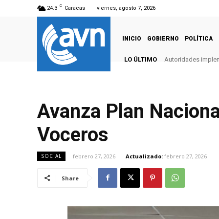
C
24.3
Caracas
viernes, agosto 7, 2026
INICIO
GOBIERNO
POLÍTICA
LO ÚLTIMO
Autoridades imple
Avanza Plan Naciona
Voceros
febrero 27, 2026
Actualizado:
febrero 27, 2026
SOCIAL
Share