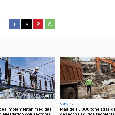
Gobierno
ades implementan medidas
Más de 13.000 toneladas d
o energético con sectores
desechos sólidos recolect