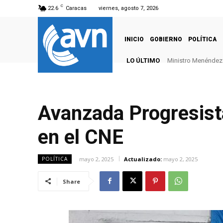
C
22.6
Caracas
viernes, agosto 7, 2026
INICIO
GOBIERNO
POLÍTICA
LO ÚLTIMO
Ministro Menéndez: 
Avanzada Progresist
en el CNE
mayo 2, 2025
Actualizado:
mayo 2, 2025
POLÍTICA
Share