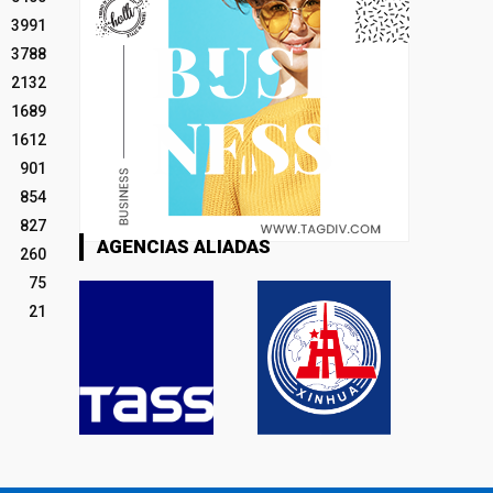
3991
3788
2132
1689
1612
901
854
827
AGENCIAS ALIADAS
260
75
21