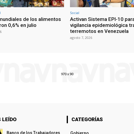
l
Social
mundiales de los alimentos
Activan Sistema EPI-10 par
on 0,6% en julio
vigilancia epidemiológica tr
terremotos en Venezuela
6
agosto 7, 2026
 LEÍDO
CATEGORÍAS
Banco de los Trabajadores
Gobierno