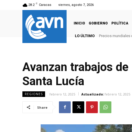
C
28.2
Caracas
viernes, agosto 7, 2026
INICIO
GOBIERNO
POLÍTICA
LO ÚLTIMO
Precios mundiales 
Avanzan trabajos de r
Santa Lucía
febrero 12, 2025
Actualizado:
febrero 12, 2025
REGIONES
Share