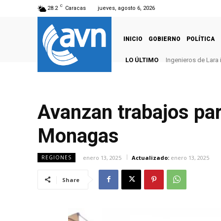
C
28.2
Caracas
jueves, agosto 6, 2026
INICIO
GOBIERNO
POLÍTICA
LO ÚLTIMO
Ingenieros de Lara 
Avanzan trabajos par
Monagas
enero 13, 2025
Actualizado:
enero 13, 2025
REGIONES
Share