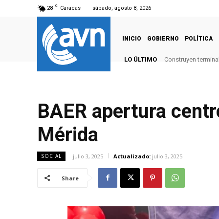
C
28
Caracas
sábado, agosto 8, 2026
INICIO
GOBIERNO
POLÍTICA
LO ÚLTIMO
Construyen terminal
BAER apertura centro
Mérida
julio 3, 2025
Actualizado:
julio 3, 2025
SOCIAL
Share