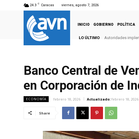
C
24.3
Caracas
viernes, agosto 7, 2026
INICIO
GOBIERNO
POLÍTICA
LO ÚLTIMO
Autoridades imple
Banco Central de Ven
en Corporación de In
febrero 18, 2026
Actualizado:
febrero 18, 2026
ECONOMÍA
Share