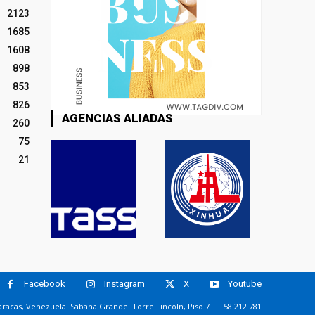
2123
1685
1608
898
853
826
AGENCIAS ALIADAS
260
75
21
Facebook
Instagram
X
Youtube
racas, Venezuela. Sabana Grande. Torre Lincoln, Piso 7 | +58 212 781