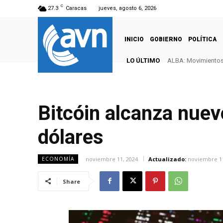
C
27.3
Caracas
jueves, agosto 6, 2026
INICIO
GOBIERNO
POLÍTICA
LO ÚLTIMO
ALBA: Movimientos 
Bitcóin alcanza nuevo
dólares
noviembre 11, 2024
Actualizado:
noviembre 11
ECONOMÍA
Share