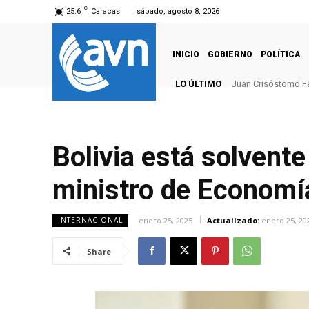
C
25.6
Caracas
sábado, agosto 8, 2026
INICIO
GOBIERNO
POLÍTICA
LO ÚLTIMO
Juan Crisóstomo F
Bolivia está solvent
ministro de Economí
enero 25, 2025
Actualizado:
enero 25, 20
INTERNACIONAL
Share