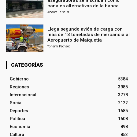
aseguradoras se inscriban como
canales alternativos de la banca
Andrea Teixeira
Llega segundo avión de carga con
más de 13 toneladas de mercancía al
Aeropuerto de Maiquetía
Yohenli Pacheco
CATEGORÍAS
Gobierno
5384
Regiones
3985
Internacional
3778
Social
2122
Deportes
1685
Política
1608
Economía
898
Cultura
853