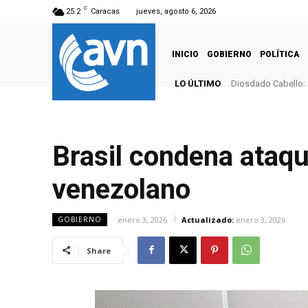
C
25.2
Caracas
jueves, agosto 6, 2026
INICIO
GOBIERNO
POLÍTICA
LO ÚLTIMO
Diosdado Cabello: 
Brasil condena ataqu
venezolano
enero 3, 2026
Actualizado:
enero 3, 2026
GOBIERNO
Share