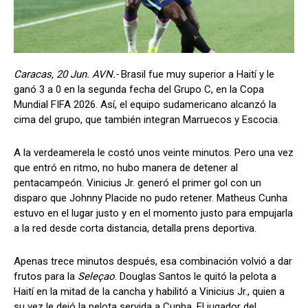
Caracas, 20 Jun. AVN.-
Brasil fue muy superior a Haití y le
ganó 3 a 0 en la segunda fecha del Grupo C, en la Copa
Mundial FIFA 2026. Así, el equipo sudamericano alcanzó la
cima del grupo, que también integran Marruecos y Escocia.
A la verdeamerela le costó unos veinte minutos. Pero una vez
que entró en ritmo, no hubo manera de detener al
pentacampeón. Vinicius Jr. generó el primer gol con un
disparo que Johnny Placide no pudo retener. Matheus Cunha
estuvo en el lugar justo y en el momento justo para empujarla
a la red desde corta distancia, detalla prens deportiva.
Apenas trece minutos después, esa combinación volvió a dar
frutos para la
Seleçao
. Douglas Santos le quitó la pelota a
Haití en la mitad de la cancha y habilitó a Vinicius Jr., quien a
su vez le dejó la pelota servida a Cunha. El jugador del