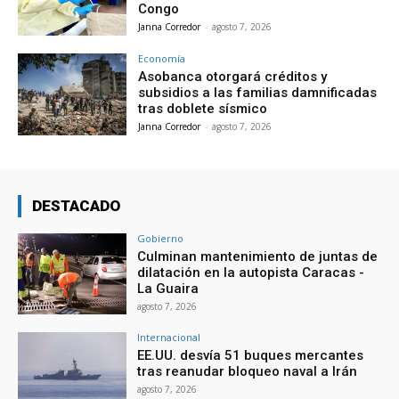
Congo
Janna Corredor
-
agosto 7, 2026
Economía
Asobanca otorgará créditos y
subsidios a las familias damnificadas
tras doblete sísmico
Janna Corredor
-
agosto 7, 2026
DESTACADO
Gobierno
Culminan mantenimiento de juntas de
dilatación en la autopista Caracas -
La Guaira
agosto 7, 2026
Internacional
EE.UU. desvía 51 buques mercantes
tras reanudar bloqueo naval a Irán
agosto 7, 2026