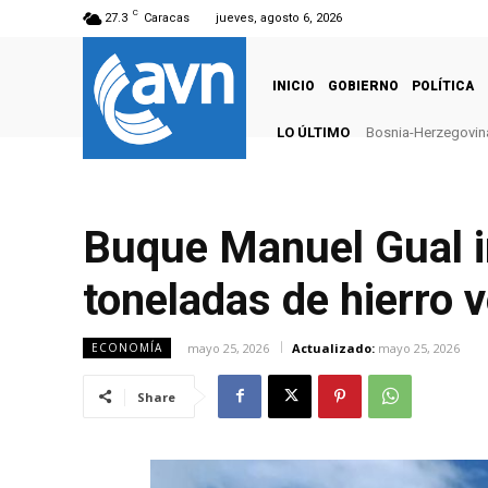
C
27.3
Caracas
jueves, agosto 6, 2026
INICIO
GOBIERNO
POLÍTICA
LO ÚLTIMO
Bosnia-Herzegovina
Buque Manuel Gual i
toneladas de hierro 
mayo 25, 2026
Actualizado:
mayo 25, 2026
ECONOMÍA
Share