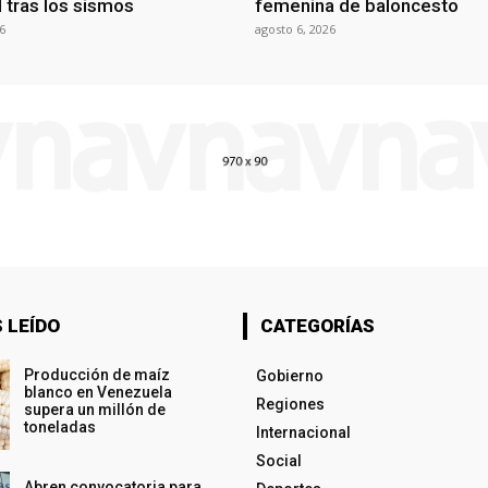
al tras los sismos
femenina de baloncesto
6
agosto 6, 2026
 LEÍDO
CATEGORÍAS
Producción de maíz
Gobierno
blanco en Venezuela
Regiones
supera un millón de
toneladas
Internacional
Social
Abren convocatoria para