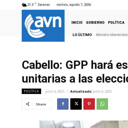
C
21.5
Caracas
viernes, agosto 7, 2026
INICIO
GOBIERNO
POLÍTICA
LO ÚLTIMO
Ministro Menéndez: 
Cabello: GPP hará es
unitarias a las elecc
junio 6, 2025
Actualizado:
junio 6, 2025
POLÍTICA
Share