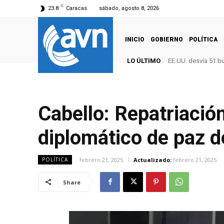
C
23.8
Caracas
sábado, agosto 8, 2026
INICIO
GOBIERNO
POLÍTICA
LO ÚLTIMO
EE.UU. desvía 51 b
Cabello: Repatriació
diplomático de paz 
febrero 21, 2025
Actualizado:
febrero 21, 2025
POLÍTICA
Share