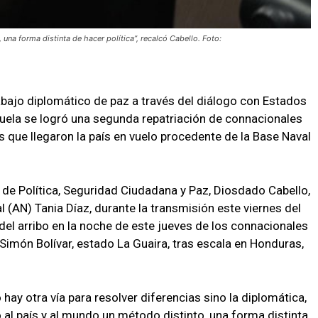
na forma distinta de hacer política”, recalcó Cabello. Foto:
rabajo diplomático de paz a través del diálogo con Estados
uela se logró una segunda repatriación de connacionales
que llegaron la país en vuelo procedente de la Base Naval
l de Política, Seguridad Ciudadana y Paz, Diosdado Cabello,
l (AN) Tania Díaz, durante la transmisión este viernes del
del arribo en la noche de este jueves de los connacionales
Simón Bolívar, estado La Guaira, tras escala en Honduras,
hay otra vía para resolver diferencias sino la diplomática,
 al país y al mundo un método distinto, una forma distinta