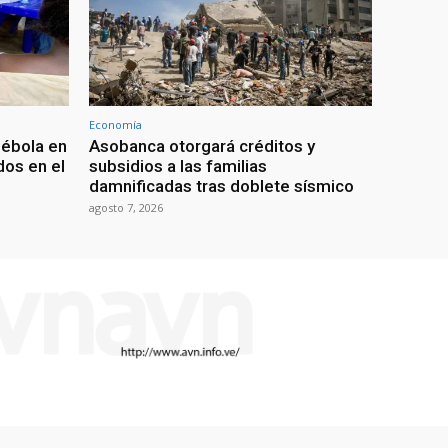
Economía
 ébola en
Asobanca otorgará créditos y
os en el
subsidios a las familias
damnificadas tras doblete sísmico
agosto 7, 2026