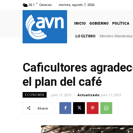
C
26.1
Caracas
viernes, agosto 7, 2026
INICIO
GOBIERNO
POLÍTICA
LO ÚLTIMO
Ministro Menéndez: 
Caficultores agrade
el plan del café
julio 17, 2025
Actualizado:
julio 17, 2025
ECONOMÍA
Share