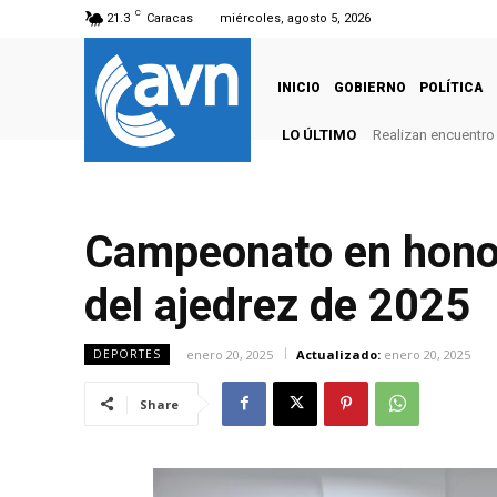
C
21.3
Caracas
miércoles, agosto 5, 2026
INICIO
GOBIERNO
POLÍTICA
LO ÚLTIMO
Realizan encuentro 
Campeonato en honor 
del ajedrez de 2025
enero 20, 2025
Actualizado:
enero 20, 2025
DEPORTES
Share