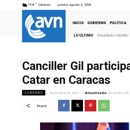
C
19.8
Caracas
jueves, agosto 6, 2026
INICIO
GOBIERNO
POLÍTICA
LO ÚLTIMO
Diosdado Cabello: 
Canciller Gil partici
Catar en Caracas
diciembre 20, 2025
Actualizado:
diciembre 20,
GOBIERNO
Share