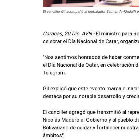
El canciller Gil acompañó al embajador Salman Al-Khulaifi e
Caracas, 20 Dic. AVN.-
El ministro para Re
celebrar el Día Nacional de Catar, organi
"Nos sentimos honrados de haber conmemo
el Día Nacional de Qatar, en celebración d
Telegram.
Gil explicó que este evento marca el nac
destaca por su notable desarrollo y crec
El canciller agregó que transmitió al rep
Nicolás Maduro al Gobierno y al pueblo 
Bolivariano de cuidar y fortalecer nuestr
ámbitos".