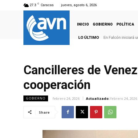
C
27.3
Caracas
jueves, agosto 6, 2026
INICIO
GOBIERNO
POLÍTICA
LO ÚLTIMO
En Falcón iniciará
Cancilleres de Venez
cooperación
febrero 24, 2026
Actualizado:
febrero 24, 2026
GOBIERNO
Share