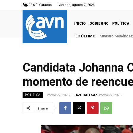
C
22.6
Caracas
viernes, agosto 7, 2026
INICIO
GOBIERNO
POLÍTICA
LO ÚLTIMO
Ministro Menéndez: 
Candidata Johanna Ca
momento de reencue
mayo 22, 2025
Actualizado:
mayo 22, 2025
POLÍTICA
Share