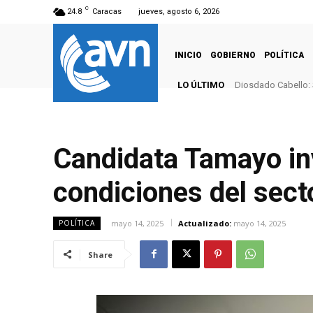
C
24.8
Caracas
jueves, agosto 6, 2026
INICIO
GOBIERNO
POLÍTICA
LO ÚLTIMO
Diosdado Cabello: 
Candidata Tamayo inv
condiciones del secto
mayo 14, 2025
Actualizado:
mayo 14, 2025
POLÍTICA
Share