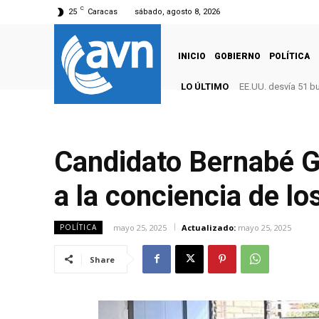
C
25
Caracas
sábado, agosto 8, 2026
INICIO
GOBIERNO
POLÍTICA
LO ÚLTIMO
EE.UU. desvía 51 b
Candidato Bernabé G
a la conciencia de l
mayo 25, 2025
Actualizado:
mayo 25, 2025
POLÍTICA
Share