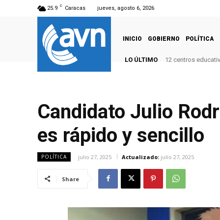
C
25.9
Caracas
jueves, agosto 6, 2026
INICIO
GOBIERNO
POLÍTICA
LO ÚLTIMO
12 centros educati
Candidato Julio Rod
es rápido y sencillo
julio 27, 2025
Actualizado:
julio 27, 2025
POLÍTICA
Share