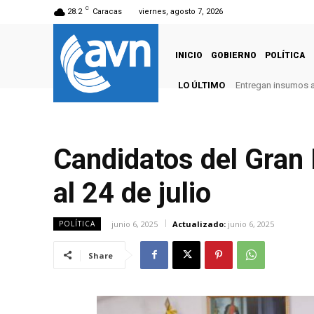
C
28.2
Caracas
viernes, agosto 7, 2026
INICIO
GOBIERNO
POLÍTICA
LO ÚLTIMO
Entregan insumos a
Candidatos del Gran 
al 24 de julio
junio 6, 2025
Actualizado:
junio 6, 2025
POLÍTICA
Share