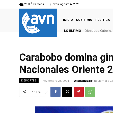
C
26.3
Caracas
jueves, agosto 6, 2026
INICIO
GOBIERNO
POLÍTICA
LO ÚLTIMO
Diosdado Cabello: 
Carabobo domina gim
Nacionales Oriente 
noviembre 23, 2024
Actualizado:
noviembre 23
DEPORTES
Share