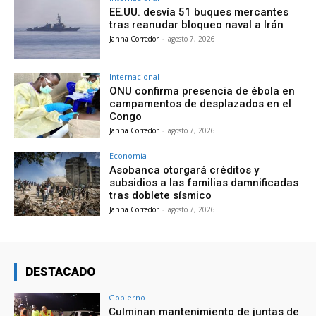
EE.UU. desvía 51 buques mercantes
tras reanudar bloqueo naval a Irán
Janna Corredor
-
agosto 7, 2026
Internacional
ONU confirma presencia de ébola en
campamentos de desplazados en el
Congo
Janna Corredor
-
agosto 7, 2026
Economía
Asobanca otorgará créditos y
subsidios a las familias damnificadas
tras doblete sísmico
Janna Corredor
-
agosto 7, 2026
DESTACADO
Gobierno
Culminan mantenimiento de juntas de