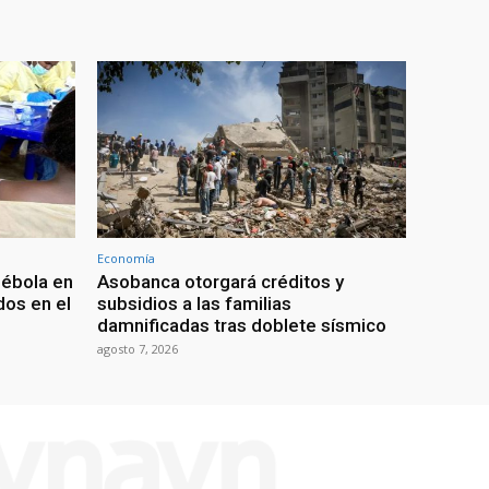
Economía
 ébola en
Asobanca otorgará créditos y
os en el
subsidios a las familias
damnificadas tras doblete sísmico
agosto 7, 2026