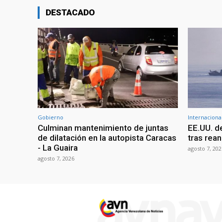
DESTACADO
Gobierno
Internaciona
Culminan mantenimiento de juntas
EE.UU. d
de dilatación en la autopista Caracas
tras rean
- La Guaira
agosto 7, 202
agosto 7, 2026