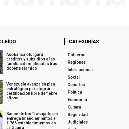
 LEÍDO
CATEGORÍAS
Asobanca otorgará
Gobierno
créditos y subsidios a las
Regiones
familias damnificadas tras
doblete sísmico
Internacional
Social
Venezuela avanza en plan
Deportes
estratégico para lograr
Política
certificación libre de fiebre
aftosa
Economía
Cultura
Banco de los Trabajadores
Seguridad
entrega financiamientos a
Judiciales
1.766 establecimientos en
La Guaira