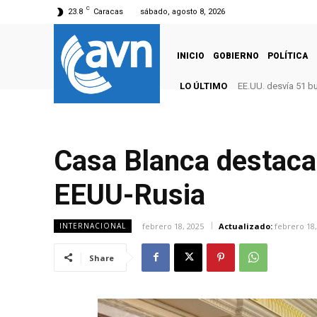
C
23.8
Caracas
sábado, agosto 8, 2026
INICIO
GOBIERNO
POLÍTICA
LO ÚLTIMO
EE.UU. desvía 51 b
Casa Blanca destaca
EEUU-Rusia
febrero 18, 2025
Actualizado:
febrero 18,
INTERNACIONAL
Share