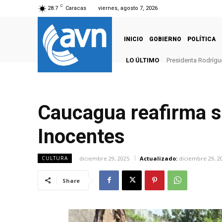
C
28.7
Caracas
viernes, agosto 7, 2026
INICIO
GOBIERNO
POLÍTICA
LO ÚLTIMO
Presidenta Rodrígu
Caucagua reafirma su
Inocentes
diciembre 29, 2025
Actualizado:
diciembre 29, 2
CULTURA
Share