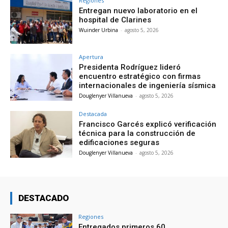
Regiones
Entregan nuevo laboratorio en el
hospital de Clarines
Wuinder Urbina
-
agosto 5, 2026
Apertura
Presidenta Rodríguez lideró
encuentro estratégico con firmas
internacionales de ingeniería sísmica
Douglenyer Villanueva
-
agosto 5, 2026
Destacada
Francisco Garcés explicó verificación
técnica para la construcción de
edificaciones seguras
Douglenyer Villanueva
-
agosto 5, 2026
DESTACADO
Regiones
Entregados primeros 60