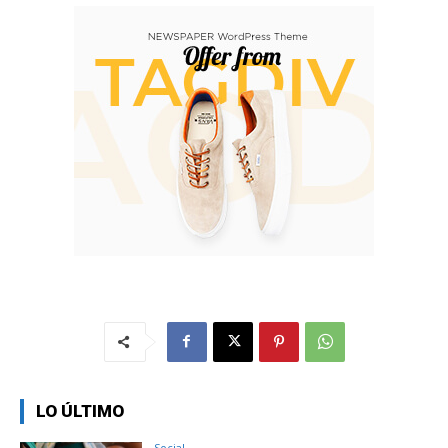
LO ÚLTIMO
Social