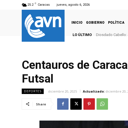
C
25.2
Caracas
jueves, agosto 6, 2026
INICIO
GOBIERNO
POLÍTICA
LO ÚLTIMO
Diosdado Cabello: 
Centauros de Caraca
Futsal
diciembre 20, 2025
Actualizado:
diciembre 20, 
DEPORTES
Share