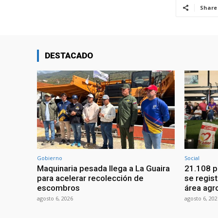
Share
DESTACADO
Gobierno
Social
Maquinaria pesada llega a La Guaira
21.108 p
para acelerar recolección de
se regist
escombros
área agr
agosto 6, 2026
agosto 6, 202