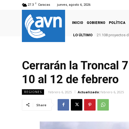
C
27.3
Caracas
jueves, agosto 6, 2026
INICIO
GOBIERNO
POLÍTICA
LO ÚLTIMO
21.108 proyectos de
Cerrarán la Troncal 
10 al 12 de febrero
febrero 6, 2025
Actualizado:
febrero 6, 2025
REGIONES
Share