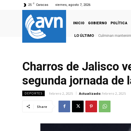
C
25
Caracas
viernes, agosto 7, 2026
INICIO
GOBIERNO
POLÍTICA
LO ÚLTIMO
Culminan mantenimie
Charros de Jalisco v
segunda jornada de l
febrero 2, 2025
Actualizado:
febrero 2, 2025
DEPORTES
Share