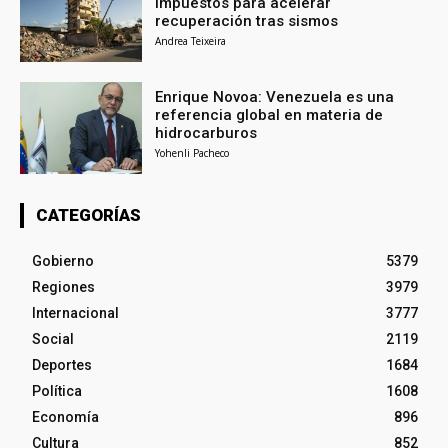
impuestos para acelerar
recuperación tras sismos
Andrea Teixeira
Enrique Novoa: Venezuela es una
referencia global en materia de
hidrocarburos
Yohenli Pacheco
CATEGORÍAS
Gobierno
5379
Regiones
3979
Internacional
3777
Social
2119
Deportes
1684
Política
1608
Economía
896
Cultura
852