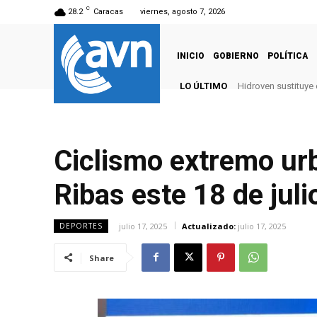
C
28.2
Caracas
viernes, agosto 7, 2026
INICIO
GOBIERNO
POLÍTICA
LO ÚLTIMO
Hidroven sustituye
Ciclismo extremo urb
Ribas este 18 de juli
julio 17, 2025
Actualizado:
julio 17, 2025
DEPORTES
Share