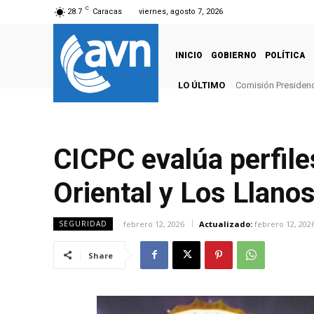
C
28.7
Caracas
viernes, agosto 7, 2026
INICIO
GOBIERNO
POLÍTICA
LO ÚLTIMO
Comisión Presidenci
CICPC evalúa perfile
Oriental y Los Llano
febrero 12, 2026
Actualizado:
febrero 12, 202
SEGURIDAD
Share