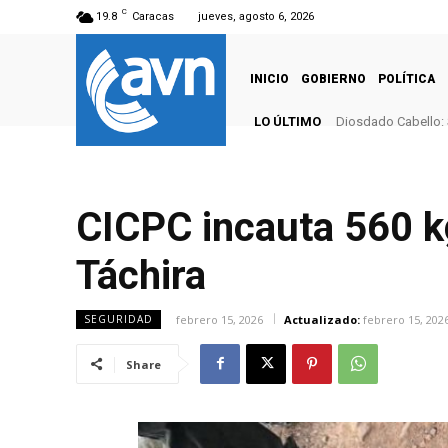
C
19.8
Caracas
jueves, agosto 6, 2026
INICIO
GOBIERNO
POLÍTICA
LO ÚLTIMO
Diosdado Cabello: 
CICPC incauta 560 k
Táchira
febrero 15, 2026
Actualizado:
febrero 15, 202
SEGURIDAD
Share