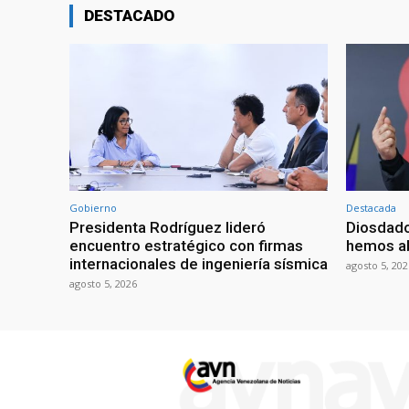
DESTACADO
Gobierno
Destacada
Presidenta Rodríguez lideró
Diosdado
encuentro estratégico con firmas
hemos ab
internacionales de ingeniería sísmica
agosto 5, 202
agosto 5, 2026