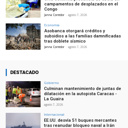
campamentos de desplazados en el
Congo
Janna Corredor
-
agosto 7, 2026
Economía
Asobanca otorgará créditos y
subsidios a las familias damnificadas
tras doblete sísmico
Janna Corredor
-
agosto 7, 2026
DESTACADO
Gobierno
Culminan mantenimiento de juntas de
dilatación en la autopista Caracas -
La Guaira
agosto 7, 2026
Internacional
EE.UU. desvía 51 buques mercantes
tras reanudar bloqueo naval a Irán