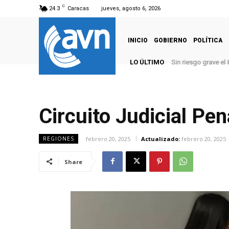
C
24.3
Caracas
jueves, agosto 6, 2026
INICIO
GOBIERNO
POLÍTICA
LO ÚLTIMO
Culmina primera jo
Circuito Judicial Pe
febrero 20, 2025
Actualizado:
febrero 20, 2025
REGIONES
Share