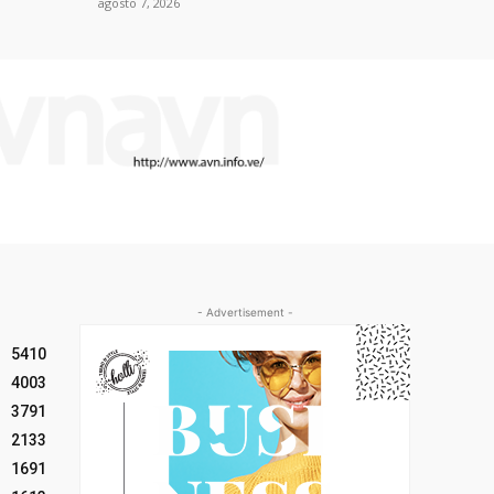
agosto 7, 2026
- Advertisement -
5410
4003
3791
2133
1691