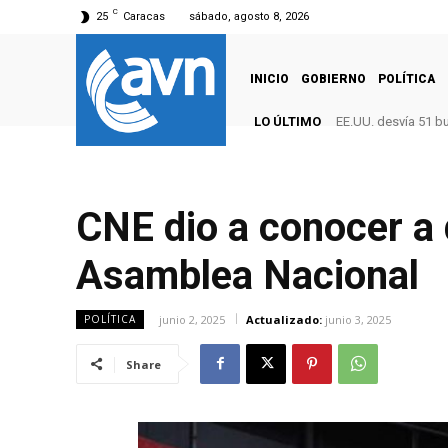
C
25
Caracas
sábado, agosto 8, 2026
INICIO
GOBIERNO
POLÍTICA
LO ÚLTIMO
EE.UU. desvía 51 b
CNE dio a conocer a 
Asamblea Nacional
junio 2, 2025
Actualizado:
junio 3, 2025
POLÍTICA
Share