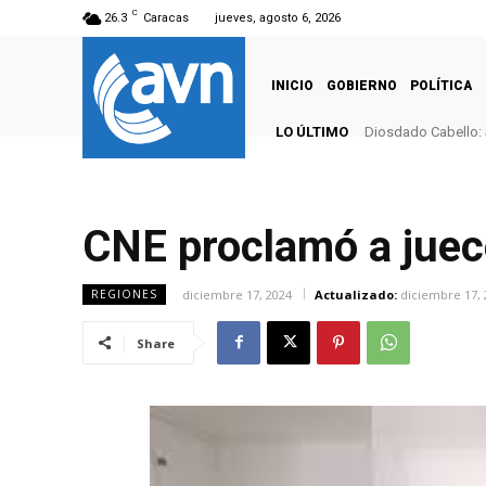
C
26.3
Caracas
jueves, agosto 6, 2026
INICIO
GOBIERNO
POLÍTICA
LO ÚLTIMO
Diosdado Cabello: 
CNE proclamó a juec
diciembre 17, 2024
Actualizado:
diciembre 17, 
REGIONES
Share