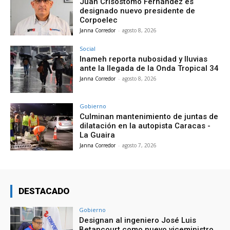
Juan Crisóstomo Fernández es
designado nuevo presidente de
Corpoelec
Janna Corredor
-
agosto 8, 2026
Social
Inameh reporta nubosidad y lluvias
ante la llegada de la Onda Tropical 34
Janna Corredor
-
agosto 8, 2026
Gobierno
Culminan mantenimiento de juntas de
dilatación en la autopista Caracas -
La Guaira
Janna Corredor
-
agosto 7, 2026
DESTACADO
Gobierno
Designan al ingeniero José Luis
Betancourt como nuevo viceministro